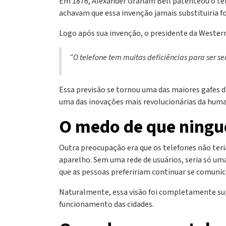
Em 1876, Alexander Graham Bell patenteou o telef
achavam que essa invenção jamais substituiria 
Logo após sua invenção, o presidente da Wester
“O telefone tem muitas deficiências para ser 
Essa previsão se tornou uma das maiores gafes d
uma das inovações mais revolucionárias da huma
O medo de que ningu
Outra preocupação era que os telefones não teri
aparelho. Sem uma rede de usuários, seria só uma
que as pessoas prefeririam continuar se comunic
Naturalmente, essa visão foi completamente sup
funcionamento das cidades.