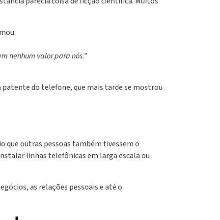
ância parecia coisa de ficção científica. Muitos
rmou:
em nenhum valor para nós.”
a patente do telefone, que mais tarde se mostrou
sário que outras pessoas também tivessem o
instalar linhas telefônicas em larga escala ou
gócios, as relações pessoais e até o