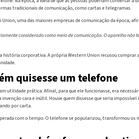
one. Na época, a ideia de que as pessoas poderiam conversar à dist
formas tradicionais de comunicação, como cartas e telegramas.
n Union, uma das maiores empresas de comunicação da época, afi
seriamente considerado como meio de comunicação. O aparelho não t
a história corporativa. A própria Western Union recusou comprar 
nidade.
ém quisesse um telefone
am utilidade prática. Afinal, para que ele funcionasse, era neces
 invenção cara e inútil. Houve quem dissesse que seria impossível 
ando por carta.
erada com o tempo. O telefone se popularizou, transformou os ne