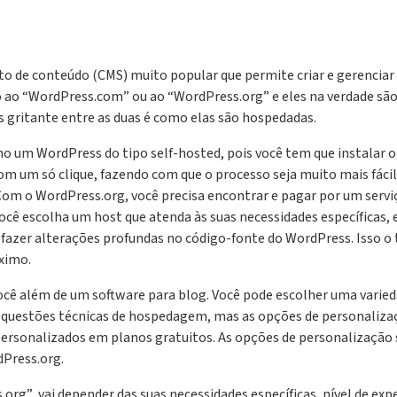
o de conteúdo (CMS) muito popular que permite criar e gerenciar 
o ao “WordPress.com” ou ao “WordPress.org” e eles na verdade sã
gritante entre as duas é como elas são hospedadas.
 um WordPress do tipo self-hosted, pois você tem que instalar o 
um só clique, fazendo com que o processo seja muito mais fácil
.Com o WordPress.org, você precisa encontrar e pagar por um ser
você escolha um host que atenda às suas necessidades específicas,
fazer alterações profundas no código-fonte do WordPress. Isso o 
áximo.
cê além de um software para blog. Você pode escolher uma variedad
m questões técnicas de hospedagem, mas as opções de personalizaç
personalizados em planos gratuitos. As opções de personalização
Press.org.
rg” vai depender das suas necessidades específicas, nível de exp