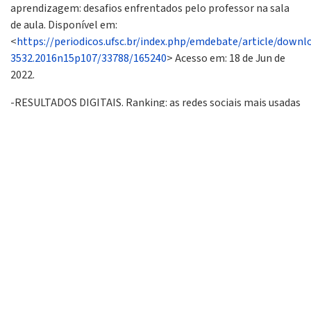
aprendizagem: desafios enfrentados pelo professor na sala
de aula. Disponível em:
<
https://periodicos.ufsc.br/index.php/emdebate/article/downl
3532.2016n15p107/33788/165240
> Acesso em: 18 de Jun de
2022.
-RESULTADOS DIGITAIS. Ranking: as redes sociais mais usadas
no Brasil e no mundo em 2022, com insights e materiais.
Disponível em:
<
https://resultadosdigitais.com.br/marketing/redes-sociais-
mais-usadas-no-brasil/
> Acesso em: 18 de Jun de 2022.
-SANTAELLA, L.; NESTERIUK, S.; FAVA, F. Gamificação em
debate [livro eletrônico]. São Paulo: Blucher, 2018.
-CHOU, YU-KAI. Actionable Gamification: Beyond Points,
Badges, and Leaderboards [livro eletrônico]. Octalysis Media,
2015.
-DUOLINGO. O jeito grátis, divertido e eficaz de aprender um