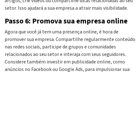
artigos, crie vídeos ou compartilhe dicas relacionadas ao seu
setor. Isso ajudará a sua empresa a atrair mais visibilidade.
Passo 6: Promova sua empresa online
Agora que você já tem uma presença online, é hora de
promover sua empresa. Compartilhe regularmente conteúdo
nas redes sociais, participe de grupos e comunidades
relacionados ao seu setor e interaja com seus seguidores.
Considere também investir em publicidade online, como
anúncios no Facebook ou Google Ads, para impulsionar sua
visibilidade.‍
Conclusão
Colocar sua empresa na Internet em apenas um dia e sem
gastar dinheiro é totalmente possível. Com a criação de
contas nas redes sociais adequadas, um site gratuito,
otimização para mecanismos de busca, criação de conteúdo
relevante e promoção online, você colocará seu negócio na
internet.